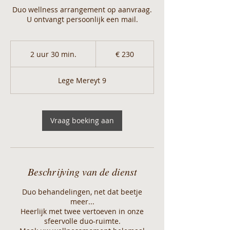
Duo wellness arrangement op aanvraag.
U ontvangt persoonlijk een mail.
230
euro
2 uur 30 min.
2
€ 230
u
u
Lege Mereyt 9
r
3
0
m
Vraag boeking aan
i
n
.
Beschrijving van de dienst
Duo behandelingen, net dat beetje
meer...
Heerlijk met twee vertoeven in onze
sfeervolle duo-ruimte.