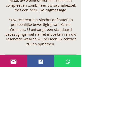
Maak uw wellnessmoment helemaal
compleet en combineer uw saunabezoek
met een heerlijke rugmassage.
*Uw reservatie is slechts definitief na
persoonlijke bevestiging van Xensa
Wellness. U ontvangt een standaard
bevestigingsmail na het inboeken van uw
reservatie waarna wij persoonlijk contact
zullen opnemen.
Annuleringsbeleid
Indien u de annulering niet binnen 5
werkdagen op voorhand heeft gemeld of
het niet komen opdagen op uw geplande
afspraak, zullen wij genoodzaakt zijn om
het volledige, gereserveerde bedrag bij u
op te eisen.
Indien u een reservatie maakt bij Xensa
verklaart zich automatisch akkoord met