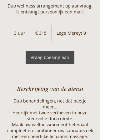
Duo wellness arrangement op aanvraag.
U ontvangt persoonlijk een mail.
315
euro
3 uur
3
€ 315
Lege Mereyt 9
u
u
r
Vraag boeking aan
Beschrijving van de dienst
Duo behandelingen, net dat beetje
meer...
Heerlijk met twee vertoeven in onze
sfeervolle duo-ruimte.
Maak uw wellnessmoment helemaal
compleet en combineer uw saunabezoek
met een heerlijke lichaamsmassage.