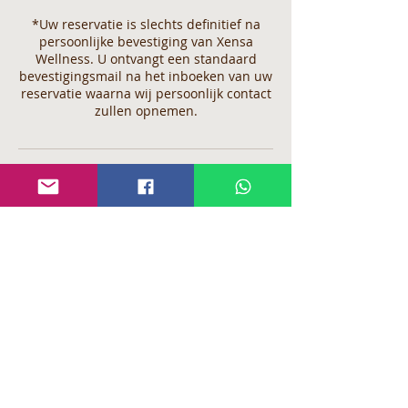
*Uw reservatie is slechts definitief na
persoonlijke bevestiging van Xensa
Wellness. U ontvangt een standaard
bevestigingsmail na het inboeken van uw
reservatie waarna wij persoonlijk contact
zullen opnemen.
Annuleringsbeleid
Indien u de annulering niet binnen 5
werkdagen op voorhand heeft gemeld of
het niet komen opdagen op uw geplande
afspraak, zullen wij genoodzaakt zijn om
het volledige, gereserveerde bedrag bij u
op te eisen.
Indien u een reservatie maakt bij Xensa
verklaart zich automatisch akkoord met
onze huis- en reserveringsregels.