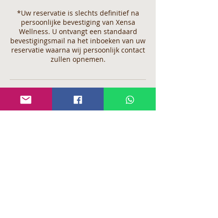
*Uw reservatie is slechts definitief na
persoonlijke bevestiging van Xensa
Wellness. U ontvangt een standaard
bevestigingsmail na het inboeken van uw
reservatie waarna wij persoonlijk contact
zullen opnemen.
Annuleringsbeleid
Indien u de annulering niet binnen 5
werkdagen op voorhand heeft gemeld of
het niet komen opdagen op uw geplande
afspraak, zullen wij genoodzaakt zijn om
het volledige, gereserveerde bedrag bij u
op te eisen.
Indien u een reservatie maakt bij Xensa
verklaart zich automatisch akkoord met
onze huis- en reserveringsregels.