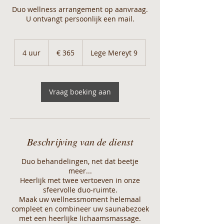
Duo wellness arrangement op aanvraag.
U ontvangt persoonlijk een mail.
365
euro
4 uur
4
€ 365
Lege Mereyt 9
u
u
r
Vraag boeking aan
Beschrijving van de dienst
Duo behandelingen, net dat beetje
meer...
Heerlijk met twee vertoeven in onze
sfeervolle duo-ruimte.
Maak uw wellnessmoment helemaal
compleet en combineer uw saunabezoek
met een heerlijke lichaamsmassage.