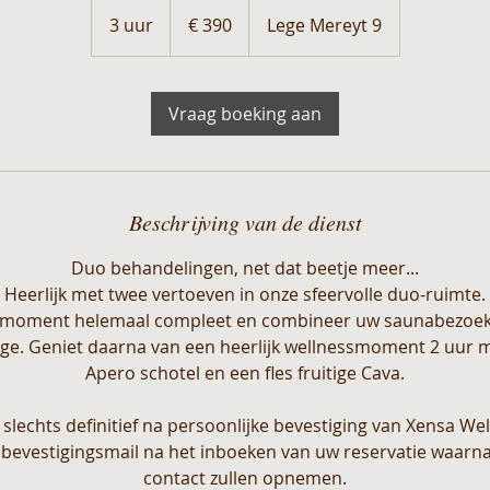
390
euro
3 uur
3
€ 390
Lege Mereyt 9
u
u
r
Vraag boeking aan
Beschrijving van de dienst
Duo behandelingen, net dat beetje meer...
Heerlijk met twee vertoeven in onze sfeervolle duo-ruimte.
moment helemaal compleet en combineer uw saunabezoek 
e. Geniet daarna van een heerlijk wellnessmoment 2 uur m
Apero schotel en een fles fruitige Cava.
 slechts definitief na persoonlijke bevestiging van Xensa We
bevestigingsmail na het inboeken van uw reservatie waarna 
contact zullen opnemen.