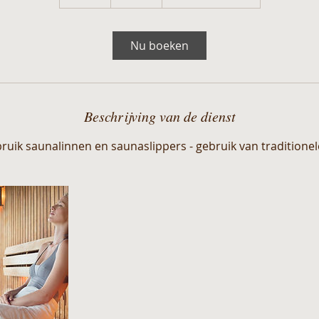
u
u
r
Nu boeken
Beschrijving van de dienst
ebruik saunalinnen en saunaslippers - gebruik van traditione