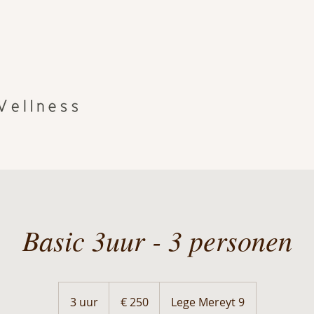
Basic 3uur - 3 personen
250
euro
3 uur
3
€ 250
Lege Mereyt 9