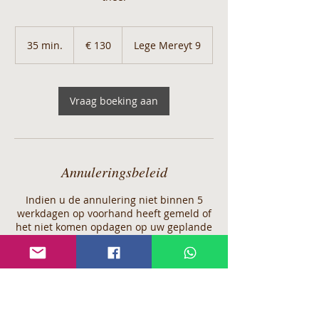
130
euro
35 min.
3
€ 130
Lege Mereyt 9
5
m
i
n
Vraag boeking aan
.
Annuleringsbeleid
Indien u de annulering niet binnen 5
werkdagen op voorhand heeft gemeld of
het niet komen opdagen op uw geplande
afspraak, zullen wij genoodzaakt zijn om
het volledige, gereserveerde bedrag bij u
op te eisen.
Indien u een reservatie maakt bij Xensa
verklaart zich automatisch akkoord met
onze huis- en reserveringsregels.