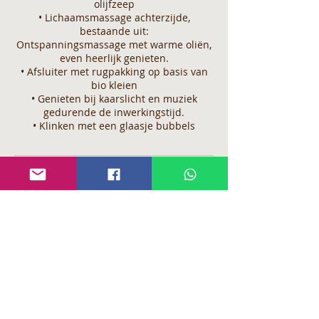
olijfzeep
• Lichaamsmassage achterzijde,
bestaande uit:
Ontspanningsmassage met warme oliën,
even heerlijk genieten.
• Afsluiter met rugpakking op basis van
bio kleien
• Genieten bij kaarslicht en muziek
gedurende de inwerkingstijd.
• Klinken met een glaasje bubbels
Annuleringsbeleid
Indien u de annulering niet binnen 5
werkdagen op voorhand heeft gemeld of
het niet komen opdagen op uw geplande
afspraak, zullen wij genoodzaakt zijn om
het volledige, gereserveerde bedrag bij u
op te eisen.
Indien u een reservatie maakt bij Xensa
verklaart zich automatisch akkoord met