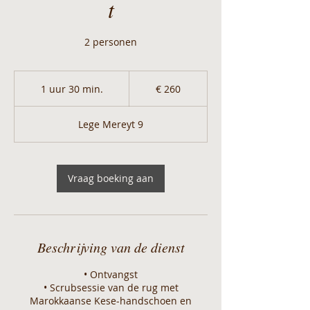
t
2 personen
260
euro
1 uur 30 min.
1
€ 260
u
u
Lege Mereyt 9
3
0
m
i
Vraag boeking aan
n
.
Beschrijving van de dienst
• Ontvangst
• Scrubsessie van de rug met
Marokkaanse Kese-handschoen en