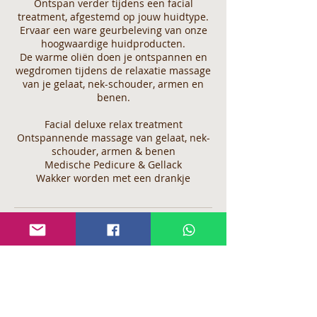
Ontspan verder tijdens een facial
treatment, afgestemd op jouw huidtype.
Ervaar een ware geurbeleving van onze
hoogwaardige huidproducten.
De warme oliën doen je ontspannen en
wegdromen tijdens de relaxatie massage
van je gelaat, nek-schouder, armen en
benen.
Facial deluxe relax treatment
Ontspannende massage van gelaat, nek-
schouder, armen & benen
Medische Pedicure & Gellack
Wakker worden met een drankje
Annuleringsbeleid
Indien u de annulering niet binnen 5
werkdagen op voorhand heeft gemeld of
het niet komen opdagen op uw geplande
afspraak, zullen wij genoodzaakt zijn om