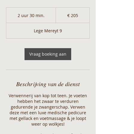
205
euro
2 uur 30 min.
2
€ 205
u
u
Lege Mereyt 9
r
3
0
m
Vraag boeking aan
i
n
.
Beschrijving van de dienst
Verwennerij van kop tot teen. Je voeten
hebben het zwaar te verduren
gedurende je zwangerschap. Verwen
deze met een luxe medische pedicure
met gellack en voetmassage & je loopt
weer op wolkjes!