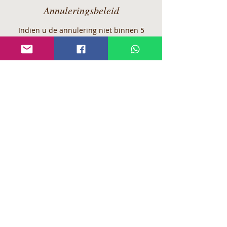
Annuleringsbeleid
Indien u de annulering niet binnen 5
werkdagen op voorhand heeft gemeld of
het niet komen opdagen op uw geplande
afspraak, zullen wij genoodzaakt zijn om
het volledige, gereserveerde bedrag bij u
op te eisen.
Indien u een reservatie maakt bij Xensa
verklaart zich automatisch akkoord met
onze huis- en reserveringsregels.
Contactgegevens
Lege Mereyt 9, Brecht, 2960
+ 036637914
sauna-xensa@outlook.com