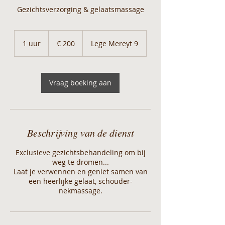
Gezichtsverzorging & gelaatsmassage
200
euro
1 uur
1
€ 200
Lege Mereyt 9
u
u
Vraag boeking aan
Beschrijving van de dienst
Exclusieve gezichtsbehandeling om bij
weg te dromen...
Laat je verwennen en geniet samen van
een heerlijke gelaat, schouder-