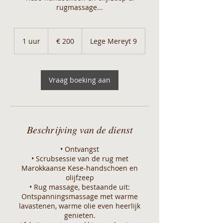
rugmassage...
200
euro
1 uur
1
€ 200
Lege Mereyt 9
u
u
Vraag boeking aan
Beschrijving van de dienst
• Ontvangst
• Scrubsessie van de rug met
Marokkaanse Kese-handschoen en
olijfzeep
• Rug massage, bestaande uit:
Ontspanningsmassage met warme
lavastenen, warme olie even heerlijk
genieten.