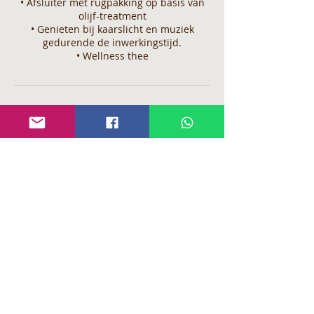
• Afsluiter met rugpakking op basis van
olijf-treatment
• Genieten bij kaarslicht en muziek
gedurende de inwerkingstijd.
• Wellness thee
Annuleringsbeleid
Indien u de annulering niet binnen 5
werkdagen op voorhand heeft gemeld of
het niet komen opdagen op uw geplande
afspraak, zullen wij genoodzaakt zijn om
het volledige, gereserveerde bedrag bij u
op te eisen.
Indien u een reservatie maakt bij Xensa
verklaart zich automatisch akkoord met
onze huis- en reserveringsregels.