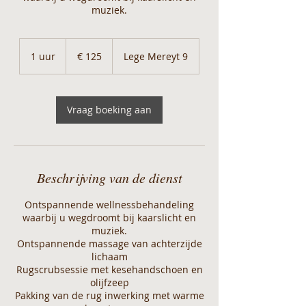
muziek.
125
euro
1 uur
1
€ 125
Lege Mereyt 9
u
u
Vraag boeking aan
Beschrijving van de dienst
Ontspannende wellnessbehandeling
waarbij u wegdroomt bij kaarslicht en
muziek.
Ontspannende massage van achterzijde
lichaam
Rugscrubsessie met kesehandschoen en
olijfzeep
Pakking van de rug inwerking met warme