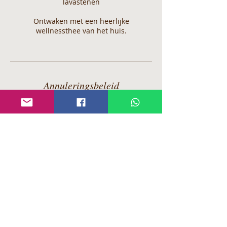
lavastenen
Ontwaken met een heerlijke
wellnessthee van het huis.
Annuleringsbeleid
Indien u de annulering niet binnen 5
werkdagen op voorhand heeft gemeld of
het niet komen opdagen op uw geplande
afspraak, zullen wij genoodzaakt zijn om
het volledige, gereserveerde bedrag bij u
op te eisen.
Indien u een reservatie maakt bij Xensa
verklaart zich automatisch akkoord met
onze huis- en reserveringsregels.