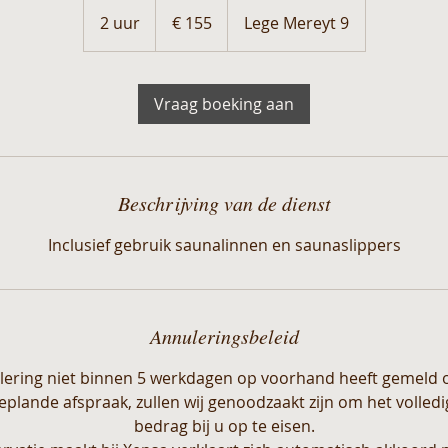
155
euro
2 uur
2
€ 155
Lege Mereyt 9
u
u
r
Vraag boeking aan
Beschrijving van de dienst
Inclusief gebruik saunalinnen en saunaslippers
Annuleringsbeleid
lering niet binnen 5 werkdagen op voorhand heeft gemeld 
lande afspraak, zullen wij genoodzaakt zijn om het volled
bedrag bij u op te eisen.