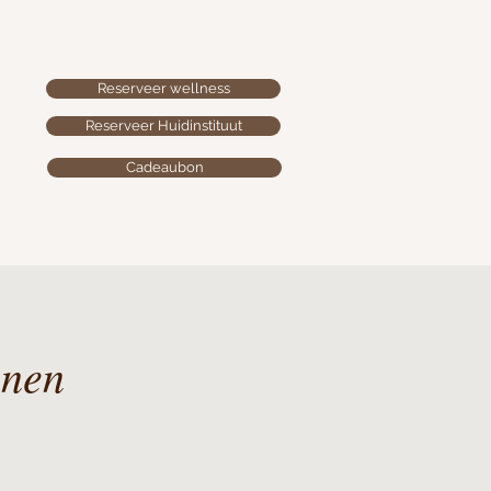
Reserveer wellness
Reserveer Huidinstituut
Cadeaubon
onen