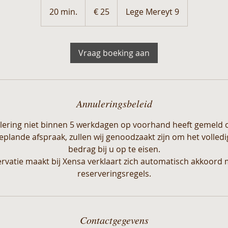
25
euro
20 min.
2
€ 25
Lege Mereyt 9
0
m
i
Vraag boeking aan
n
.
Annuleringsbeleid
lering niet binnen 5 werkdagen op voorhand heeft gemeld 
lande afspraak, zullen wij genoodzaakt zijn om het volled
bedrag bij u op te eisen.
ervatie maakt bij Xensa verklaart zich automatisch akkoord 
reserveringsregels.
Contactgegevens