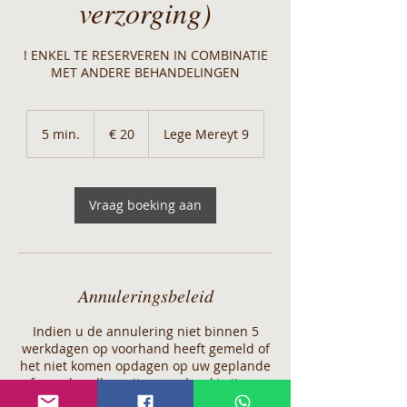
verzorging)
! ENKEL TE RESERVEREN IN COMBINATIE
MET ANDERE BEHANDELINGEN
20
euro
5 min.
5
€ 20
Lege Mereyt 9
m
i
n
.
Vraag boeking aan
Annuleringsbeleid
Indien u de annulering niet binnen 5
werkdagen op voorhand heeft gemeld of
het niet komen opdagen op uw geplande
afspraak, zullen wij genoodzaakt zijn om
het volledige, gereserveerde bedrag bij u