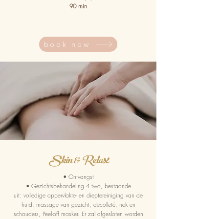
90 min
book now
x
Skin & Rela
• Ontvangst
• Gezichtsbehandeling 4 two, bestaande
uit:
volledige oppervlakte- en dieptereiniging van de
huid, massage van gezicht, decolleté, nek en
schouders, Peel-off masker. Er zal afgesloten worden