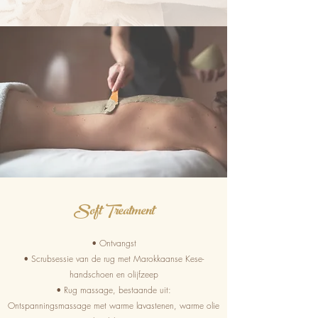
Soft Treatment
• Ontvangst
• Scrubsessie van de rug met Marokkaanse Kese-
handschoen en olijfzeep
• Rug massage, bestaande uit:
Ontspanningsmassage met warme lavastenen, warme olie