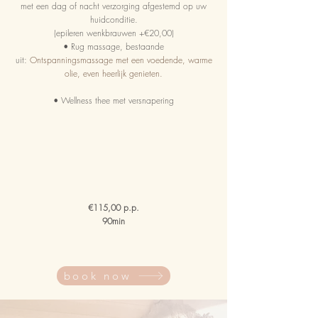
met een dag of nacht verzorging afgestemd op uw
huidconditie.
(epileren wenkbrauwen +€20,00)
• Rug massage, bestaande
uit:
Ontspanningsmassage met een voedende, warme
olie, even heerlijk genieten.
• Wellness thee met versnapering
€115,00 p.p.
90min
book now