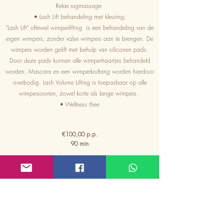
Relax rugmassage
• Lash Lift behandeling met kleuring;
"Lash Lift" oftewel wimperlifting is een behandeling van de
eigen wimpers, zonder valse wimpers aan te brengen. De
wimpers worden gelift met behulp van siliconen pads.
Door deze pads kunnen alle wimperhaartjes behandeld
worden.
Mascara en een wimperkrultang worden hierdoor
overbodig. Lash Volume Lifting is toepasbaar op alle
wimpersoorten, zowel korte als lange wimpers.
• Wellness thee
€100
,00 p.p.
90 min
book now