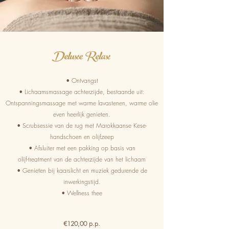
Deluxe Relax
• Ontvangst
• Lichaamsmassage achterzijde, bestaande uit:
Ontspanningsmassage met warme lavastenen, warme olie
even heerlijk genieten.
• Scrubsessie van de rug met Marokkaanse Kese-
handschoen en olijfzeep
• Afsluiter met een pakking op basis van
olijf-treatment van de achterzijde van het lichaam
• Genieten bij kaarslicht en muziek gedurende de
inwerkingstijd.
• Wellness thee
€120,00 p.p.