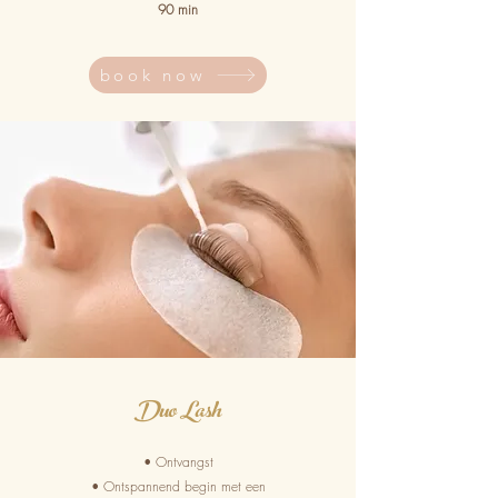
90 min
book now
Duo Lash
• Ontvangst
• Ontspannend begin met een