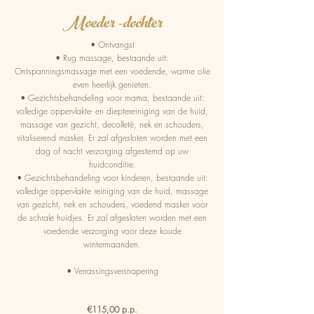
Moeder -dochter
• Ontvangst
• Rug massage, bestaande uit:
Ontspanningsmassage met een voedende, warme olie
even heerlijk genieten.
• Gezichtsbehandeling voor mama, bestaande uit:
volledige oppervlakte- en dieptereiniging van de huid,
massage van gezicht, decolleté, nek en schouders,
vitaliserend masker. Er zal afgesloten worden met een
dag of nacht verzorging afgestemd op uw
huidconditie.
• Gezichtsbehandeling voor kinderen, bestaande uit:
volledige oppervlakte reiniging van de huid, massage
van gezicht, nek en schouders, voedend masker voor
de schrale huidjes. Er zal afgesloten worden met een
voedende verzorging voor deze koude
wintermaanden.
• Verrassingsversnapering
€115,00 p.p.