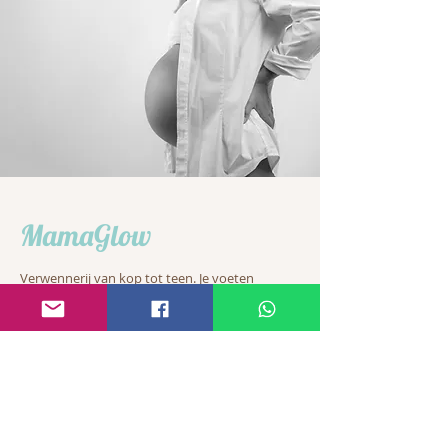
MamaGlow
​Verwennerij van kop tot teen. Je voeten
hebben het zwaar te verduren gedurende je
zwangerschap. Verwen deze met een luxe
medische pedicure met gellack en
voetmassage & je loopt weer op wolkjes!
Ontspan verder tijdens een facial treatment,
afgestemd op jouw huidtype. Ervaar een ware
geurbeleving van onze hoogwaardige
huidproducten.